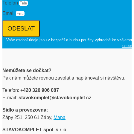
Telefon
Email
ODESLAT
Vaše osobní údaje jsou v bezpečí a budou použity výhradně ke vzájemné
osobní
Nemůžete se dočkat?
Pak nám můžete rovnou zavolat a naplánovat si návštěvu.
Telefon:
+420 326 906 087
E-mail:
stavokomplet@stavokomplet.cz
Sídlo a provozovna:
Zápy 251, 250 61 Zápy,
Mapa
STAVOKOMPLET spol. s r. o.