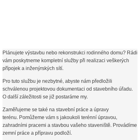
SLUŽBY PRO
SOUKROMÉ
STAVITELE
Plánujete výstavbu nebo rekonstrukci rodinného domu? Rádi
vám poskytneme kompletní služby při realizaci veškerých
přípojek a inženýrských sítí.
Pro tuto službu je nezbytné, abyste nám předložili
schválenou projektovou dokumentaci od stavebního úřadu.
O další záležitosti se již postaráme my.
Z
aměřujeme se také na stavební práce a úpravy
terénu.
Pomůžeme vám s jakoukoli terénní úpravou,
zahradními pracemi a stavbou vašeho staveniště. Provádíme
zemní práce a přípravu podloží.