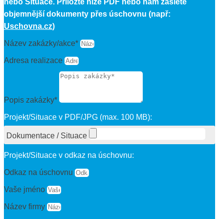
nebo Situace. Přiložte níže PDF nebo nám zašlete
objemnější dokumenty přes úschovnu (např:
Uschovna.cz
)
Název zakázky/akce*
Adresa realizace
Popis zakázky*
Projekt/Situace v PDF/JPG (max. 100 MB):
Dokumentace / Situace
Projekt/Situace v odkaz na úschovnu:
Odkaz na úschovnu
Vaše jméno
Název firmy