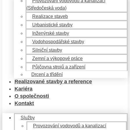
Provozování vodovodů a kanalizací
(Středočeská voda)
Realizace staveb
Urbanistické stavby
Inženýrské stavby
Vodohospodářské stavby
Silniční stavby
Zemní a výkopové práce
Půjčovna strojů a zařízení
Drcení a třídění
Realizované stavby a reference
Kariéra
O společnosti
Kontakt
Služby
Provozování vodovodů a kanalizací