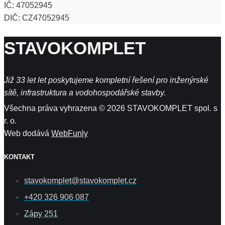
IČ: 47052945
DIČ: CZ47052945
STAVOKOMPLET
Již 33 let let poskytujeme kompletní řešení pro inženýrské
sítě, infrastruktura a vodohospodářské stavby.
Všechna práva vyhrazena © 2026 STAVOKOMPLET spol. s
r. o.
Web dodává
WebFunly
KONTAKT
stavokomplet@stavokomplet.cz
+420 326 906 087
Zápy 251